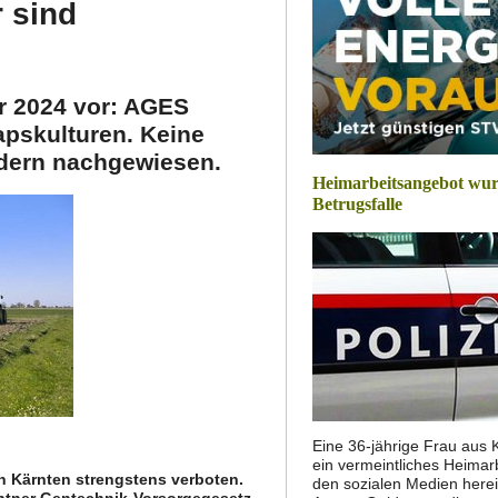
 sind
ür 2024 vor: AGES
apskulturen. Keine
ldern nachgewiesen.
Heimarbeitsangebot wur
Betrugsfalle
Eine 36-jährige Frau aus K
ein vermeintliches Heimar
n Kärnten strengstens verboten.
den sozialen Medien herei
ärntner Gentechnik-Vorsorgegesetz