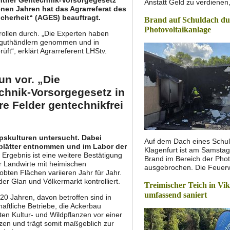
Anstatt Geld zu verdiene
nen Jahren hat das Agrarreferat des
cherheit“ (AGES) beauftragt.
Brand auf Schuldach d
Photovoltaikanlage
rollen durch. „Die Experten haben
atguthändlern genommen und in
ft“, erklärt Agrarreferent LHStv.
un vor. „Die
chnik-Vorsorgegesetz in
re Felder gentechnikfrei
pskulturen untersucht. Dabei
Auf dem Dach eines Schu
blätter entnommen und im Labor der
Klagenfurt ist am Samstag
Ergebnis ist eine weitere Bestätigung
Brand im Bereich der Phot
 Landwirte mit heimischen
ausgebrochen. Die Feue
ten Flächen variieren Jahr für Jahr.
er Glan und Völkermarkt kontrolliert.
Treimischer Teich in Vik
umfassend saniert
20 Jahren, davon betroffen sind in
aftliche Betriebe, die Ackerbau
eten Kultur- und Wildpflanzen vor einer
en und trägt somit maßgeblich zur