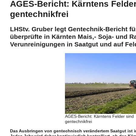
AGES-Bericht: Kärntens Felder
gentechnikfrei
LHStv. Gruber legt Gentechnik-Bericht f
überprüfte in Kärnten Mais,- Soja- und R
Verunreinigungen in Saatgut und auf Fe
AGES-Bericht: Kärntens Felder sind
gentechnikfrei
Das Ausbringen von gentechnisch verändertem Saatgut ist i
Jedes Jahr wird daher kontinuierlich kontrolliert, ob das K