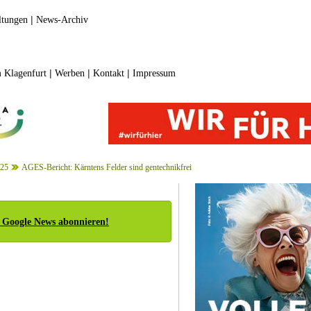
|
ltungen
News-Archiv
|
|
|
 Klagenfurt
Werben
Kontakt
Impressum
025
AGES-Bericht: Kärntens Felder sind gentechnikfrei
 Google News abonnieren!