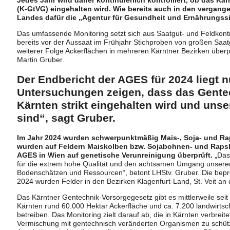
(K-GtVG) eingehalten wird. Wie bereits auch in den vergange
Landes dafür die „Agentur für Gesundheit und Ernährungssi
Das umfassende Monitoring setzt sich aus Saatgut- und Feldkont
bereits vor der Aussaat im Frühjahr Stichproben von großen Sa
weiterer Folge Ackerflächen in mehreren Kärntner Bezirken überprü
Martin Gruber.
Der Endbericht der AGES für 2024 liegt n
Untersuchungen zeigen, dass das Gente
Kärnten strikt eingehalten wird und unse
sind“, sagt Gruber.
Im Jahr 2024 wurden schwerpunktmäßig Mais-, Soja- und Ra
wurden auf Feldern Maiskolben bzw. Sojabohnen- und Raps
AGES in Wien auf genetische Verunreinigung überprüft.
„Das 
für die extrem hohe Qualität und den achtsamen Umgang unserer
Bodenschätzen und Ressourcen“, betont LHStv. Gruber. Die beprob
2024 wurden Felder in den Bezirken Klagenfurt-Land, St. Veit an d
Das Kärntner Gentechnik-Vorsorgegesetz gibt es mittlerweile seit 
Kärnten rund 60.000 Hektar Ackerfläche und ca. 7.200 landwirtsch
betreiben. Das Monitoring zielt darauf ab, die in Kärnten verbreit
Vermischung mit gentechnisch veränderten Organismen zu schütz