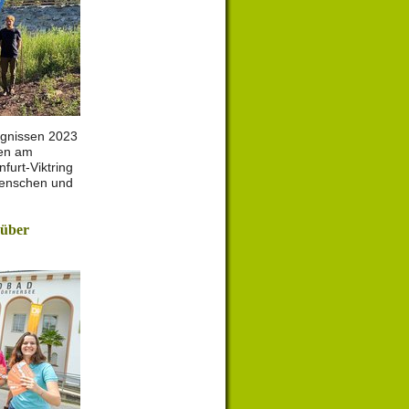
gnissen 2023
en am
furt-Viktring
Menschen und
 über