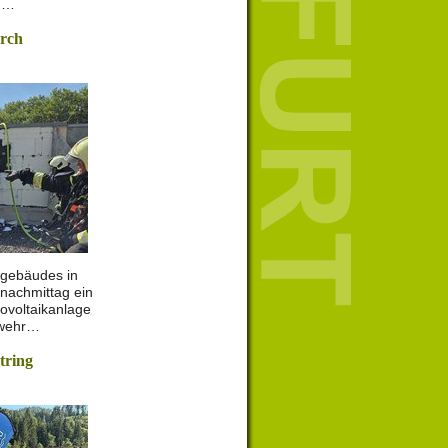
n,…
urch
lgebäudes in
nachmittag ein
ovoltaikanlage
rwehr…
tring