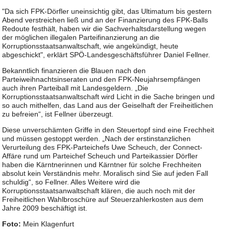
"Da sich FPK-Dörfler uneinsichtig gibt, das Ultimatum bis gestern
Abend verstreichen ließ und an der Finanzierung des FPK-Balls
Redoute festhält, haben wir die Sachverhaltsdarstellung wegen
der möglichen illegalen Parteifinanzierung an die
Korruptionsstaatsanwaltschaft, wie angekündigt, heute
abgeschickt", erklärt SPÖ-Landesgeschäftsführer Daniel Fellner.
Bekanntlich finanzieren die Blauen nach den
Parteiweihnachtsinseraten und den FPK-Neujahrsempfängen
auch ihren Parteiball mit Landesgeldern. „Die
Korruptionsstaatsanwaltschaft wird Licht in die Sache bringen und
so auch mithelfen, das Land aus der Geiselhaft der Freiheitlichen
zu befreien“, ist Fellner überzeugt.
Diese unverschämten Griffe in den Steuertopf sind eine Frechheit
und müssen gestoppt werden. „Nach der erstinstanzlichen
Verurteilung des FPK-Parteichefs Uwe Scheuch, der Connect-
Affäre rund um Parteichef Scheuch und Parteikassier Dörfler
haben die Kärntnerinnen und Kärntner für solche Frechheiten
absolut kein Verständnis mehr. Moralisch sind Sie auf jeden Fall
schuldig“, so Fellner. Alles Weitere wird die
Korruptionsstaatsanwaltschaft klären, die auch noch mit der
Freiheitlichen Wahlbroschüre auf Steuerzahlerkosten aus dem
Jahre 2009 beschäftigt ist.
Foto:
Mein Klagenfurt