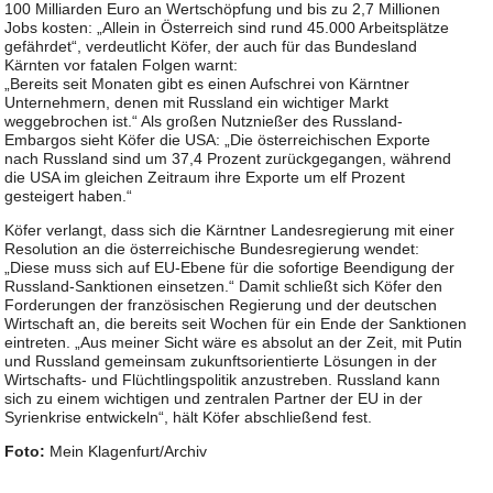
100 Milliarden Euro an Wertschöpfung und bis zu 2,7 Millionen
Jobs kosten: „Allein in Österreich sind rund 45.000 Arbeitsplätze
gefährdet“, verdeutlicht Köfer, der auch für das Bundesland
Kärnten vor fatalen Folgen warnt:
„Bereits seit Monaten gibt es einen Aufschrei von Kärntner
Unternehmern, denen mit Russland ein wichtiger Markt
weggebrochen ist.“ Als großen Nutznießer des Russland-
Embargos sieht Köfer die USA: „Die österreichischen Exporte
nach Russland sind um 37,4 Prozent zurückgegangen, während
die USA im gleichen Zeitraum ihre Exporte um elf Prozent
gesteigert haben.“
Köfer verlangt, dass sich die Kärntner Landesregierung mit einer
Resolution an die österreichische Bundesregierung wendet:
„Diese muss sich auf EU-Ebene für die sofortige Beendigung der
Russland-Sanktionen einsetzen.“ Damit schließt sich Köfer den
Forderungen der französischen Regierung und der deutschen
Wirtschaft an, die bereits seit Wochen für ein Ende der Sanktionen
eintreten. „Aus meiner Sicht wäre es absolut an der Zeit, mit Putin
und Russland gemeinsam zukunftsorientierte Lösungen in der
Wirtschafts- und Flüchtlingspolitik anzustreben. Russland kann
sich zu einem wichtigen und zentralen Partner der EU in der
Syrienkrise entwickeln“, hält Köfer abschließend fest.
Foto:
Mein Klagenfurt/Archiv