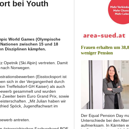
ort bei Youth
lympic World Games (Olympische
0 Nationen zwischen 15 und 18
Frauen erhalten um 38,8
n Disziplinen kämpfen.
weniger Pension
 Opetnik (Ski Alpin) vertreten. Damit
ls nach Norwegen.
trationsbewerben (Eisstocksport ist
en sich in der Vergangenheit durch
on Treffelsdorf-GH Kaiser) als auch
elbewerb gesammelt und wurden
m Zweiter beim Euro Grand Prix, sowie
sterschaften. „Mit Julian haben wir
gfried Spöck, Jugendfachwart im
Der Equal Pension Day ma
bewerb antreten.
Unterschiede bei den Alte
aufmerksam. In Kärnten e
m österreichischen Fachverband BOE