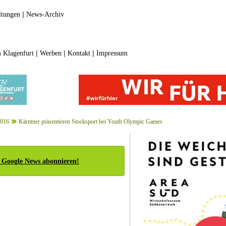
|
ltungen
News-Archiv
|
|
|
 Klagenfurt
Werben
Kontakt
Impressum
2016
Kärntner präsentieren Stocksport bei Youth Olympic Games
 Google News abonnieren!