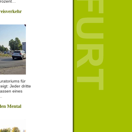
Prozent…
reisverkehr
uratoriums für
igt: Jeder dritte
lassen eines
r…
den Mental