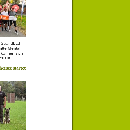
m Strandbad
ritte Mental
t können sich
fizlauf…
rsee startet