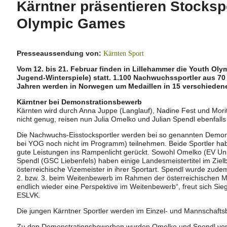
Kärntner präsentieren Stocksp
Olympic Games
Presseaussendung von:
Kärnten Sport
Vom 12. bis 21. Februar finden in Lillehammer die Youth O
Jugend-Winterspiele) statt. 1.100 Nachwuchssportler aus 7
Jahren werden in Norwegen um Medaillen in 15 verschiedene
Kärntner bei Demonstrationsbewerb
Kärnten wird durch Anna Juppe (Langlauf), Nadine Fest und Moritz
nicht genug, reisen nun Julia Omelko und Julian Spendl ebenfal
Die Nachwuchs-Eisstocksportler werden bei so genannten Demons
bei YOG noch nicht im Programm) teilnehmen. Beide Sportler hab
gute Leistungen ins Rampenlicht gerückt. Sowohl Omelko (EV Uni
Spendl (GSC Liebenfels) haben einige Landesmeistertitel im Zi
österreichische Vizemeister in ihrer Sportart. Spendl wurde zude
2. bzw. 3. beim Weitenbewerb im Rahmen der österreichischen Mei
endlich wieder eine Perspektive im Weitenbewerb“, freut sich Sie
ESLVK.
Die jungen Kärntner Sportler werden im Einzel- und Mannschafts
Zu den Demonstrationsbewerben wurden Omelko und Spendl vo