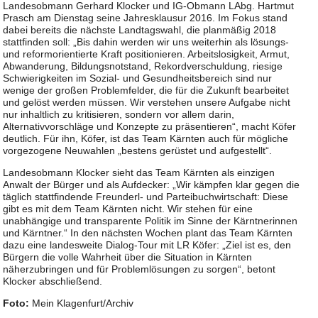
Landesobmann Gerhard Klocker und IG-Obmann LAbg. Hartmut
Prasch am Dienstag seine Jahresklausur 2016. Im Fokus stand
dabei bereits die nächste Landtagswahl, die planmäßig 2018
stattfinden soll: „Bis dahin werden wir uns weiterhin als lösungs-
und reformorientierte Kraft positionieren. Arbeitslosigkeit, Armut,
Abwanderung, Bildungsnotstand, Rekordverschuldung, riesige
Schwierigkeiten im Sozial- und Gesundheitsbereich sind nur
wenige der großen Problemfelder, die für die Zukunft bearbeitet
und gelöst werden müssen. Wir verstehen unsere Aufgabe nicht
nur inhaltlich zu kritisieren, sondern vor allem darin,
Alternativvorschläge und Konzepte zu präsentieren“, macht Köfer
deutlich. Für ihn, Köfer, ist das Team Kärnten auch für mögliche
vorgezogene Neuwahlen „bestens gerüstet und aufgestellt“.
Landesobmann Klocker sieht das Team Kärnten als einzigen
Anwalt der Bürger und als Aufdecker: „Wir kämpfen klar gegen die
täglich stattfindende Freunderl- und Parteibuchwirtschaft: Diese
gibt es mit dem Team Kärnten nicht. Wir stehen für eine
unabhängige und transparente Politik im Sinne der Kärntnerinnen
und Kärntner.“ In den nächsten Wochen plant das Team Kärnten
dazu eine landesweite Dialog-Tour mit LR Köfer: „Ziel ist es, den
Bürgern die volle Wahrheit über die Situation in Kärnten
näherzubringen und für Problemlösungen zu sorgen“, betont
Klocker abschließend.
Foto:
Mein Klagenfurt/Archiv