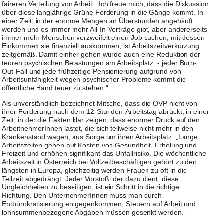
faireren Verteilung von Arbeit: „Ich freue mich, dass die Diskussion
über diese langjährige Grüne Forderung in die Gänge kommt. In
einer Zeit, in der enorme Mengen an Überstunden angehäuft
werden und es immer mehr All-In-Verträge gibt, aber andererseits
immer mehr Menschen verzweifelt einen Job suchen, mit dessen
Einkommen sie finanziell auskommen, ist Arbeitszeitverkürzung
zeitgemäß. Damit einher gehen würde auch eine Reduktion der
teuren psychischen Belastungen am Arbeitsplatz - jeder Burn-
Out-Fall und jede frühzeitige Pensionierung aufgrund von
Arbeitsunfähigkeit wegen psychischer Probleme kommt die
öffentliche Hand teuer zu stehen.“
Als unverständlich bezeichnet Mitsche, dass die ÖVP nicht von
ihrer Forderung nach dem 12-Stunden-Arbeitstag abrückt, in einer
Zeit, in der die Fakten klar zeigen, dass enormer Druck auf den
ArbeitnehmerInnen lastet, die sich teilweise nicht mehr in den
Krankenstand wagen, aus Sorge um ihren Arbeitsplatz: „Lange
Arbeitszeiten gehen auf Kosten von Gesundheit, Erholung und
Freizeit und erhöhen signifikant das Unfallrisiko. Die wöchentliche
Arbeitszeit in Österreich bei Vollzeitbeschäftigen gehört zu den
längsten in Europa, gleichzeitig werden Frauen zu oft in die
Teilzeit abgedrängt. Jeder Vorstoß, der dazu dient, diese
Ungleichheiten zu beseitigen, ist ein Schritt in die richtige
Richtung. Den UnternehmerInnen muss man durch
Entbürokratisierung entgegenkommen, Steuern auf Arbeit und
lohnsummenbezogene Abgaben müssen gesenkt werden.“