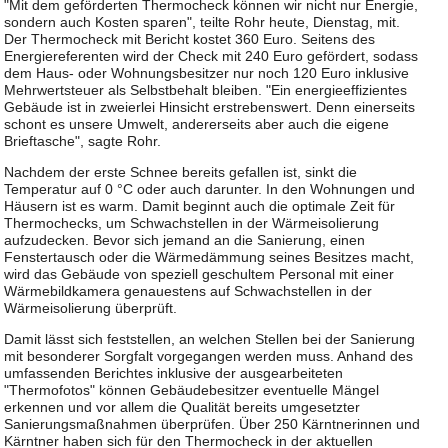
"Mit dem geförderten Thermocheck können wir nicht nur Energie,
sondern auch Kosten sparen", teilte Rohr heute, Dienstag, mit.
Der Thermocheck mit Bericht kostet 360 Euro. Seitens des
Energiereferenten wird der Check mit 240 Euro gefördert, sodass
dem Haus- oder Wohnungsbesitzer nur noch 120 Euro inklusive
Mehrwertsteuer als Selbstbehalt bleiben. "Ein energieeffizientes
Gebäude ist in zweierlei Hinsicht erstrebenswert. Denn einerseits
schont es unsere Umwelt, andererseits aber auch die eigene
Brieftasche", sagte Rohr.
Nachdem der erste Schnee bereits gefallen ist, sinkt die
Temperatur auf 0 °C oder auch darunter. In den Wohnungen und
Häusern ist es warm. Damit beginnt auch die optimale Zeit für
Thermochecks, um Schwachstellen in der Wärmeisolierung
aufzudecken. Bevor sich jemand an die Sanierung, einen
Fenstertausch oder die Wärmedämmung seines Besitzes macht,
wird das Gebäude von speziell geschultem Personal mit einer
Wärmebildkamera genauestens auf Schwachstellen in der
Wärmeisolierung überprüft.
Damit lässt sich feststellen, an welchen Stellen bei der Sanierung
mit besonderer Sorgfalt vorgegangen werden muss. Anhand des
umfassenden Berichtes inklusive der ausgearbeiteten
"Thermofotos" können Gebäudebesitzer eventuelle Mängel
erkennen und vor allem die Qualität bereits umgesetzter
Sanierungsmaßnahmen überprüfen. Über 250 Kärntnerinnen und
Kärntner haben sich für den Thermocheck in der aktuellen