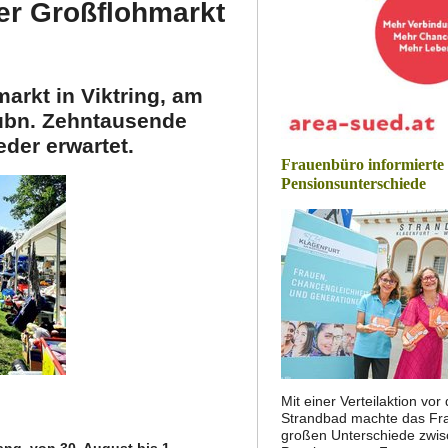
er Großflohmarkt
arkt in Viktring, am
tubn. Zehntausende
der erwartet.
Frauenbüro informierte
Pensionsunterschiede
n
Mit einer Verteilaktion vo
Strandbad machte das Fra
großen Unterschiede zwi
ng, von 30. August bis 1.