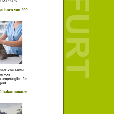
nd Männern…
rationen von 200
sätzliche Mittel
nen von
 ursprünglich für
ngent…
Tabakautomaten