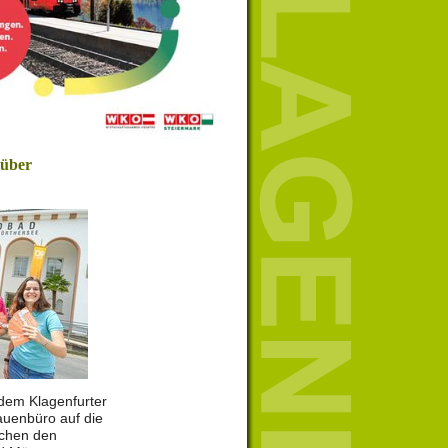
 über
r dem Klagenfurter
uenbüro auf die
schen den