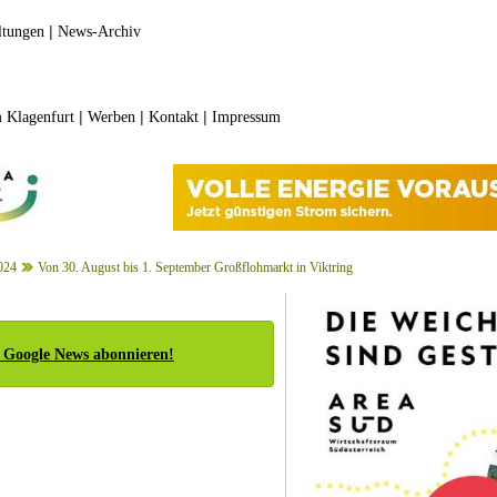
|
ltungen
News-Archiv
|
|
|
 Klagenfurt
Werben
Kontakt
Impressum
024
Von 30. August bis 1. September Großflohmarkt in Viktring
 Google News abonnieren!