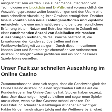
ausgerichtet sein werden. Eine zunehmende Integration von
Technologien wie
und
wird voraussichtlich die
Blockchain
E-Wallet
Auszahlungsprozesse weiter beschleunigen und den Usern eine
noch schnellere Abwicklung ihrer Gewinne ermöglichen. Darüber
hinaus
könnten sich neue Zahlungsmethoden und -systeme
entwickeln
, die eine noch nahtlosere und benutzerfreundlichere
Erfahrung bieten. Nutzer und Betreiber können in Zukunft mit
einer
zunehmenden Anzahl von Spielhallen mit raschen
Auszahlungen rechnen
, da die Branche bestrebt ist, die
Erwartungen der Kunden zu übertreffen und ihre
Wettbewerbsfähigkeit zu steigern. Durch diese Innovationen
können User und Betreiber gleichermaßen von verbesserten
Auszahlungsmöglichkeiten profitieren und ein noch besseres
Spielerlebnis genießen.
Unser Fazit zur schnellen Auszahlung im
Online Casino
Zusammenfassend lässt sich sagen, dass die Geschwindigkeit der
Online Casino Auszahlung einen signifikanten Einfluss auf die
Kundentreue in Top Online-Casinos hat. Studien haben gezeigt,
dass User dazu neigen, loyal zu bleiben und sogar neue Spieler
anzuziehen, wenn sie ihre Gewinne schnell erhalten. Die
Bereitstellung schneller Auszahlungen ist daher ein wichtiger
Faktor für den langfristigen Erfolg und die Wettbewerbsfähigkeit