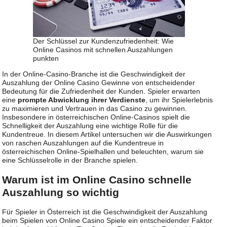
Der Schlüssel zur Kundenzufriedenheit: Wie
Online Casinos mit schnellen Auszahlungen
punkten
In der Online-Casino-Branche ist die Geschwindigkeit der
Auszahlung der Online Casino Gewinne von entscheidender
Bedeutung für die Zufriedenheit der Kunden. Spieler erwarten
eine
prompte Abwicklung ihrer Verdienste
, um ihr Spielerlebnis
zu maximieren und Vertrauen in das Casino zu gewinnen.
Insbesondere in österreichischen Online-Casinos spielt die
Schnelligkeit der Auszahlung eine wichtige Rolle für die
Kundentreue. In diesem Artikel untersuchen wir die Auswirkungen
von raschen Auszahlungen auf die Kundentreue in
österreichischen Online-Spielhallen und beleuchten, warum sie
eine Schlüsselrolle in der Branche spielen.
Warum ist im Online Casino schnelle
Auszahlung so wichtig
Für Spieler in Österreich ist die Geschwindigkeit der Auszahlung
beim Spielen von Online Casino Spiele ein entscheidender Faktor