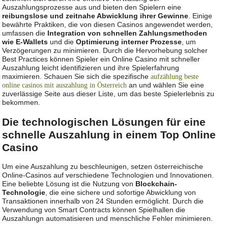
Auszahlungsprozesse aus und bieten den Spielern eine
reibungslose und zeitnahe Abwicklung ihrer Gewinne
. Einige
bewährte Praktiken, die von diesen Casinos angewendet werden,
umfassen die
Integration von schnellen Zahlungsmethoden
wie E-Wallets
und die
Optimierung interner Prozesse
, um
Verzögerungen zu minimieren. Durch die Hervorhebung solcher
Best Practices können Spieler ein Online Casino mit schneller
Auszahlung leicht identifizieren und ihre Spielerfahrung
maximieren. Schauen Sie sich die spezifische
aufzählung beste
an und wählen Sie eine
online casinos mit auszahlung in Österreich
zuverlässige Seite aus dieser Liste, um das beste Spielerlebnis zu
bekommen.
Die technologischen Lösungen für eine
schnelle Auszahlung in einem Top Online
Casino
Um eine Auszahlung zu beschleunigen, setzen österreichische
Online-Casinos auf verschiedene Technologien und Innovationen.
Eine beliebte Lösung ist die Nutzung von
Blockchain-
Technologie
, die eine sichere und sofortige Abwicklung von
Transaktionen innerhalb von 24 Stunden ermöglicht. Durch die
Verwendung von Smart Contracts können Spielhallen die
Auszahlungn automatisieren und menschliche Fehler minimieren.