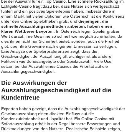
bei der Auswahl für ein Top Casino. Eine schnelle Rückzahlung im
Echtgeld-Casino trägt dazu bei, dass Nutzer sich wertgeschätzt
fühlen und ein positives Spielerlebnis haben. Insbesondere in
einem Markt mit vielen Optionen wie Österreich ist die Konkurrenz
unter den Online Spielotheken groß, und
diejenigen, die
schnelle Auszahlungsmethoden anbieten, haben einen
klaren Wettbewerbsvorteil
. In Österreich legen Spieler großen
Wert darauf, ihre Gewinne so schnell wie möglich zu erhalten, da
dies ihnen nicht nur Sicherheit bietet, sondern auch die Freiheit
gibt, über ihre Gewinne nach eigenem Ermessen zu verfügen.
Eine Analyse der Spielerpräferenzen zeigt, dass die
Geschwindigkeit der Auszahlung oft wichtiger ist als andere
Faktoren wie Bonusangebote oder Spielauswahl. Viele User
setzen bei der Auswahl eines Casinos die Priorität auf die
Auszahlungsgeschwindigkeit.
Die Auswirkungen der
Auszahlungsgeschwindigkeit auf die
Kundentreue
Experten haben gezeigt, dass die Auszahlungsgeschwindigkeit der
Gewinnauszahlung einen direkten Einfluss auf die
Kundenzufriedenheit und -loyalität hat. Ein Online Casino mit
Sofortauszahlung erhält in der Regel bessere Bewertungen und
Rückmeldungen von den Nutzern. Realistische Beispiele zeigen,