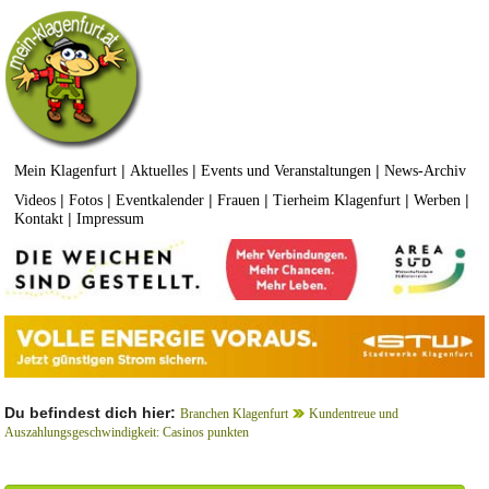
|
|
|
Mein Klagenfurt
Aktuelles
Events und Veranstaltungen
News-Archiv
|
|
|
|
|
|
Videos
Fotos
Eventkalender
Frauen
Tierheim Klagenfurt
Werben
|
Kontakt
Impressum
Du befindest dich hier:
Branchen Klagenfurt
Kundentreue und
Auszahlungsgeschwindigkeit: Casinos punkten