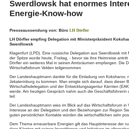
Swerdlowsk hat enormes Inter
Energie-Know-how
Presseaussendung von: Büro
LH Dörfler
LH Dörfler empfing Delegation mit Ministerpräsident Koksha
Swerdlowsk
Klagenfurt (LPD). Eine russische Delegation aus Swerdlowsk mit 
der Spitze wurde heute, Freitag, - bevor sie ihre Heimreise antr
Dörfler ein weiteres Mal in seinen Amtsräumen empfangen. Die D
Wirtschaftsforum Velden teilgenommen.
Der Landeshauptmann dankte für die Einladung von Koksharov, n
Jekaterinburg zu kommen. Man einigte sich darauf, dass dieser
Wirtschaftsdelegation und der Entwicklungsagentur Kärnten (EA
werde. Am heutigen Gespräch nahm auch die Geschäftsführerin 
teil.
Der Landeshauptmann wies im Blick auf das Wirtschaftsforum in 
Interesse an der Delegation und den Beziehungen zur Region Sw
guten persönlichen Kontakte würden die wirtschaftlichen sehr posit
Dem Thema erneuerbare Energien gilt das Hauptinteresse der rus
dass Kärnten mit seinen Investitionen und Initiativen im alternativ