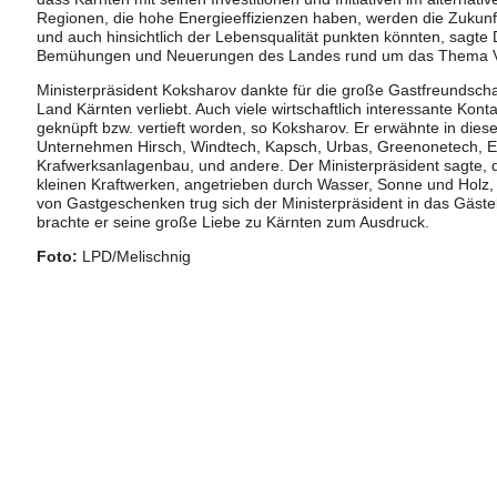
Regionen, die hohe Energieeffizienzen haben, werden die Zukunfts
und auch hinsichtlich der Lebensqualität punkten könnten, sagte D
Bemühungen und Neuerungen des Landes rund um das Thema Verke
Ministerpräsident Koksharov dankte für die große Gastfreundsch
Land Kärnten verliebt. Auch viele wirtschaftlich interessante Ko
geknüpft bzw. vertieft worden, so Koksharov. Er erwähnte in d
Unternehmen Hirsch, Windtech, Kapsch, Urbas, Greenonetech, 
Krafwerksanlagenbau, und andere. Der Ministerpräsident sagte
kleinen Kraftwerken, angetrieben durch Wasser, Sonne und Holz, 
von Gastgeschenken trug sich der Ministerpräsident in das Gäste
brachte er seine große Liebe zu Kärnten zum Ausdruck.
Foto:
LPD/Melischnig