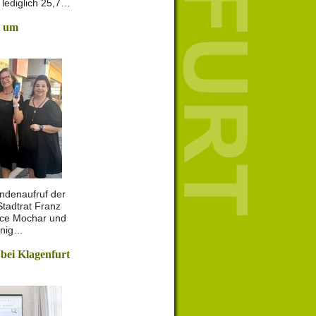
lediglich 25,7…
t um
ndenaufruf der
Stadtrat Franz
ance Mochar und
enig…
 bei Klagenfurt