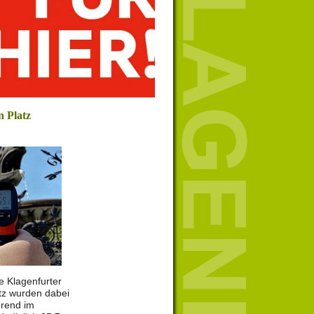
n Platz
e Klagenfurter
tz wurden dabei
rend im