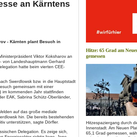
esse an Kärntens
rov - Kärnten plant Besuch in
Hitze: 65 Grad am Neue
gemessen
Ministerpräsident Viktor Koksharov an
itt - von Landeshauptmann Gerhard
elegation hatte beim vierten CEE-
ach Swerdlowsk bzw. in die Hauptstadt
 Besuch gemeinsam mit einer
K) im kommenden Jahr stattfinden
der EAK, Sabrina Schütz-Oberländer,
Velden auf das große mediale
erdlowsk hin. Die bereits bestehenden
iv unterstützen, sagte Dörfler.
Hitzespaziergang durch di
Innenstadt. Am Neuen Pla
sischen Delegation. Es zeige sich,
65,1 Grad gemessen, wäh
en Energiesektor richtig liege. Jene