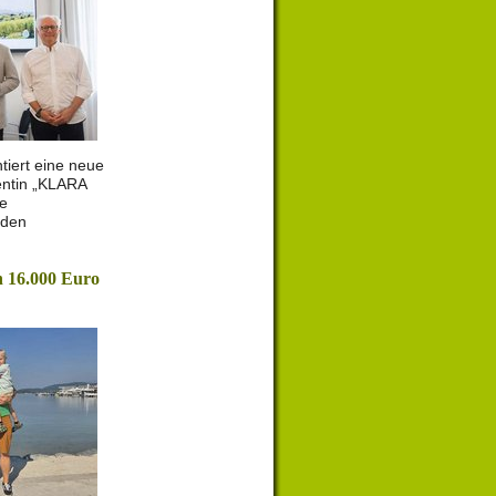
tiert eine neue
entin „KLARA
le
 den
 16.000 Euro