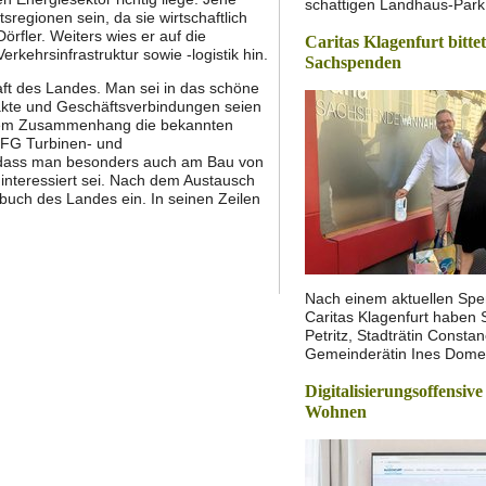
schattigen Landhaus-Park 
regionen sein, da sie wirtschaftlich
örfler. Weiters wies er auf die
Caritas Klagenfurt bitte
hrsinfrastruktur sowie -logistik hin.
Sachspenden
aft des Landes. Man sei in das schöne
ntakte und Geschäftsverbindungen seien
iesem Zusammenhang die bekannten
EFG Turbinen- und
, dass man besonders auch am Bau von
interessiert sei. Nach dem Austausch
buch des Landes ein. In seinen Zeilen
Nach einem aktuellen Spe
Caritas Klagenfurt haben 
Petritz, Stadträtin Const
Gemeinderätin Ines Dom
Digitalisierungsoffensive
Wohnen