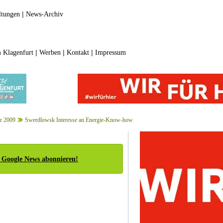
|
ltungen
News-Archiv
|
|
|
 Klagenfurt
Werben
Kontakt
Impressum
r 2009
Swerdlowsk Interesse an Energie-Know-how
 Google News abonnieren!