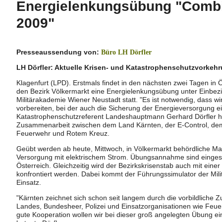
Energielenkungsübung "Comb
2009"
Presseaussendung von:
Büro LH Dörfler
LH Dörfler: Aktuelle Krisen- und Katastrophenschutzvorkehr
Klagenfurt (LPD). Erstmals findet in den nächsten zwei Tagen in 
den Bezirk Völkermarkt eine Energielenkungsübung unter Einbez
Militärakademie Wiener Neustadt statt. "Es ist notwendig, dass w
vorbereiten, bei der auch die Sicherung der Energieversorgung eine
Katastrophenschutzreferent Landeshauptmann Gerhard Dörfler heu
Zusammenarbeit zwischen dem Land Kärnten, der E-Control, dem
Feuerwehr und Rotem Kreuz.
Geübt werden ab heute, Mittwoch, in Völkermarkt behördliche 
Versorgung mit elektrischem Strom. Übungsannahme sind einges
Österreich. Gleichzeitig wird der Bezirkskrisenstab auch mit ein
konfrontiert werden. Dabei kommt der Führungssimulator der Mi
Einsatz.
"Kärnten zeichnet sich schon seit langem durch die vorbildlich
Landes, Bundesheer, Polizei und Einsatzorganisationen wie Feu
gute Kooperation wollen wir bei dieser groß angelegten Übung ei