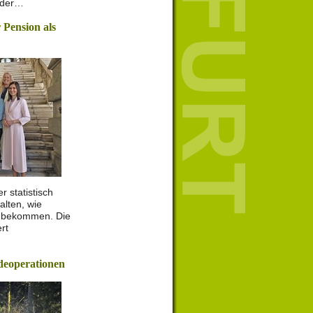
 der…
 Pension als
 statistisch
alten, wie
 bekommen. Die
rt
deoperationen