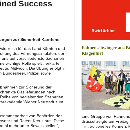
ined Success
ungen zur Sicherheit Kärntens
Fahnenschwinger aus Br
Österreich für das Land Kärnten und
Klagenfurt
iehung des Führungssimulators der
ir uns auf verschiedenste Szenarien
 wichtige Rolle spielt", erklärte
te, Mittwoch. Die Übung erfolgt in
 Bundesheer, Polizei sowie
Maßnahmen zur Sicherung der
chränkte Gaslieferungen nach
er Reihe von begleitenden Szenarien
litärakademie Wiener Neustadt zum
e Zusammenarbeit von Behörden des
Eine Gruppe von Fahnens
erwehr und Rotem Kreuz aus. Diese
Brüssel zeigte am Freitag
nmal mehr unter Beweis stellen",
ihr traditionelles Können. 