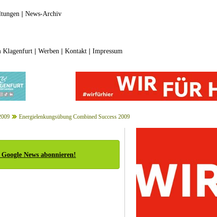
|
ltungen
News-Archiv
|
|
|
 Klagenfurt
Werben
Kontakt
Impressum
2009
Energielenkungsübung Combined Success 2009
 Google News abonnieren!