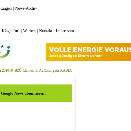
|
ltungen
News-Archiv
|
|
|
 Klagenfurt
Werben
Kontakt
Impressum
r 2010
BZÖ Kärnten für Auflösung der KABEG
 Google News abonnieren!