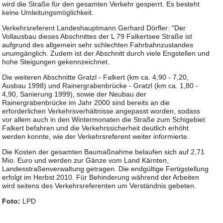
wird die Straße für den gesamten Verkehr gesperrt. Es besteht
keine Umleitungsmöglichkeit.
Verkehrsreferent Landeshauptmann Gerhard Dörfler: "Der
Vollausbau dieses Abschnittes der L 79 Falkertsee Straße ist
aufgrund des allgemein sehr schlechten Fahrbahnzustandes
unumgänglich. Zudem ist der Abschnitt durch viele Engstellen und
hohe Steigungen gekennzeichnet.
Die weiteren Abschnitte Gratzl - Falkert (km ca. 4,90 - 7,20,
Ausbau 1998) und Rainergrabenbrücke - Gratzl (km ca. 1,80 -
4,90, Sanierung 1999), sowie der Neubau der
Rainergrabenbrücke im Jahr 2000 sind bereits an die
erforderlichen Verkehrsverhältnisse angepasst worden, sodass
vor allem auch in den Wintermonaten die Straße zum Schigebiet
Falkert befahren und die Verkehrssicherheit deutlich erhöht
werden konnte, wie der Verkehrsreferent weiter informierte.
Die Kosten der gesamten Baumaßnahme belaufen sich auf 2,71
Mio. Euro und werden zur Gänze vom Land Kärnten,
Landesstraßenverwaltung getragen. Die endgültige Fertigstellung
erfolgt im Herbst 2010. Für Behinderung während der Arbeiten
wird seitens des Verkehrsreferenten um Verständnis gebeten.
Foto:
LPD