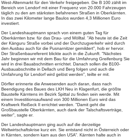
West-Altenmarkt für den Verkehr freigegeben. Die B 100 zählt im
Bereich von Lendorf mit einer Frequenz von 20.000 Fahrzeugen
täglich zu den am stärksten befahrenen Straßen in Oberkärnten.
In das zwei Kilometer lange Baulos wurden 4,3 Millionen Euro
investiert.
Der Landeshauptmann sprach von einem guten Tag für
Oberkärnten bzw. für das Drau- und Mölltal. "Ab heute ist die Zeit
der Känguru Straße vorbei und der Durchzugverkehr wird durch
den Ausbau auch für die Pusnarnitzer gemildert", hob er hervor.
Der Straßenbaureferent blickte auch in die Zukunft. "Nächstes
Jahr beginnen wir mit dem Bau für die Umfahrung Greifenburg Sie
wird in drei Bauabschnitten errichtet. Danach sollen die B100-
Ausbauabschnitte in Dellach und Berg folgen und auch die
Umfahrung für Lendorf wird gelöst werden", teilte er mit.
Dörfler erinnerte die Anwesenden auch daran, dass nach
Beendigung des Baues des LKH Neu in Klagenfurt, die größte
Baustelle Kärntens im Bezirk Spittal zu finden sein werde. Mit
einem Investitionsaufwand von 300 Millionen Euro wird das
Kraftwerk Reißeck II errichtet werden. "Damit geht die
Großbaustelle Oberkärnten, auch dank der Talschaftsverträge,
weiter", sagte er.
Der Landeshauptmann ging auch auf die derzeitige
Weltwirtschaftskrise kurz ein. Sie entstand nicht in Österreich oder
in Kärnten, sondern kam aus den USA". Kärnten halte auch in