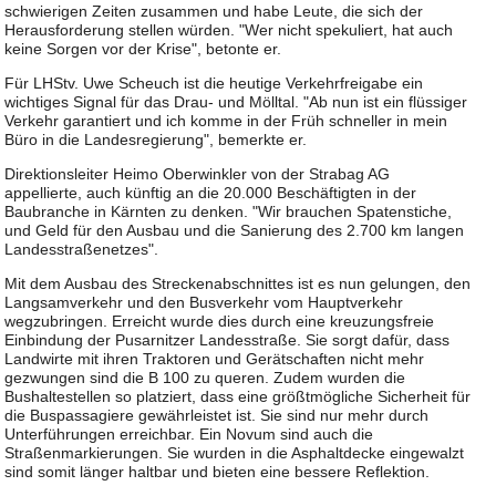
schwierigen Zeiten zusammen und habe Leute, die sich der
Herausforderung stellen würden. "Wer nicht spekuliert, hat auch
keine Sorgen vor der Krise", betonte er.
Für LHStv. Uwe Scheuch ist die heutige Verkehrfreigabe ein
wichtiges Signal für das Drau- und Mölltal. "Ab nun ist ein flüssiger
Verkehr garantiert und ich komme in der Früh schneller in mein
Büro in die Landesregierung", bemerkte er.
Direktionsleiter Heimo Oberwinkler von der Strabag AG
appellierte, auch künftig an die 20.000 Beschäftigten in der
Baubranche in Kärnten zu denken. "Wir brauchen Spatenstiche,
und Geld für den Ausbau und die Sanierung des 2.700 km langen
Landesstraßenetzes".
Mit dem Ausbau des Streckenabschnittes ist es nun gelungen, den
Langsamverkehr und den Busverkehr vom Hauptverkehr
wegzubringen. Erreicht wurde dies durch eine kreuzungsfreie
Einbindung der Pusarnitzer Landesstraße. Sie sorgt dafür, dass
Landwirte mit ihren Traktoren und Gerätschaften nicht mehr
gezwungen sind die B 100 zu queren. Zudem wurden die
Bushaltestellen so platziert, dass eine größtmögliche Sicherheit für
die Buspassagiere gewährleistet ist. Sie sind nur mehr durch
Unterführungen erreichbar. Ein Novum sind auch die
Straßenmarkierungen. Sie wurden in die Asphaltdecke eingewalzt
sind somit länger haltbar und bieten eine bessere Reflektion.