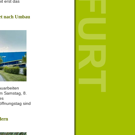
t erst das
net nach Umbau
uarbeiten
am Samstag, 8.
es
öffnungstag sind
dern