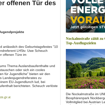
r offenen Tür des
 Jugendprojekte
Nockalmstraße zählt zu 
Top-Ausflugszielen
 anlässlich des Geburtstagsfestes "10
gendreferent LHStv. Uwe Scheuch
r offenen Türe im
 ums Thema Auslandsaufenthalte und
stauschen oder sich ein cooles
n für Jugendliche" bieten wir den
des Landesjugendreferates zu
 einem EU-Jugendlunch lud, bei
fenthalt berichteten. Scheuch verlöste
Die Nockalmstraße im U
tn.gv.at
Biosphärenpark Nockberg
Vollmitglied bei Austrian L