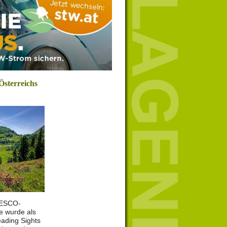
Österreichs
NESCO-
e wurde als
eading Sights