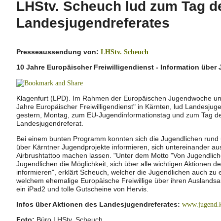
LHStv. Scheuch lud zum Tag de
Landesjugendreferates
Presseaussendung von:
LHStv. Scheuch
10 Jahre Europäischer Freiwilligendienst - Information über
Klagenfurt (LPD). Im Rahmen der Europäischen Jugendwoche und
Jahre Europäischer Freiwilligendienst" in Kärnten, lud Landesju
gestern, Montag, zum EU-Jugendinformationstag und zum Tag de
Landesjugendreferat.
Bei einem bunten Programm konnten sich die Jugendlichen rund
über Kärntner Jugendprojekte informieren, sich untereinander au
Airbrushtattoo machen lassen. "Unter dem Motto "Von Jugendliche
Jugendlichen die Möglichkeit, sich über alle wichtigen Aktionen 
informieren", erklärt Scheuch, welcher die Jugendlichen auch zu
welchem ehemalige Europäische Freiwillige über ihren Auslandsau
ein iPad2 und tolle Gutscheine von Hervis.
Infos über Aktionen des Landesjugendreferates:
www.jugend.k
Foto:
Büro LHStv. Scheuch