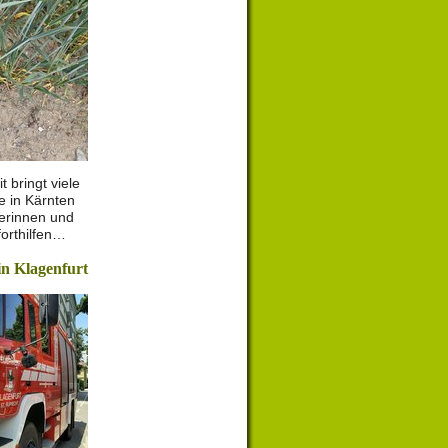
 bringt viele
be in Kärnten
erinnen und
orthilfen…
n Klagenfurt