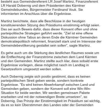
besteht aus Gemeindereferent LR Josef Martinz, Finanzreferent
LR Harald Dobernig und dem Präsidenten des Kärntner
Gemeindebundes, Bürgermeister Ferdinand Vouk. Sie
informierten im Anschluss über die Ergebnisse.
Martinz berichtete, dass alle Beschlüsse in der heutigen
konstituierenden Sitzung des Präsidiums einstimmig erfolgt seien.
Das sei auch Beweis dafür, dass dieser Konvent offen und ohne
parteipolitische Strategien geführt werde. "Ziel ist eine offene
Diskussion ohne Tabus an deren Ende die Kärntner Gemeinden
demokratiepolitisch reformiert, finanziell stark und im Interesse der
Gemeindebevölkerung gestaltet sein sollen", sagte Martinz.
Es gehe auch um die Stärkung des ländlichen Raumes sowie um
die Entflechtung der Finanzströme zwischen dem Land Kärnten
und den Gemeinden. Martinz stellte auch klar, dass sobald erste
Ergebnisse vorliegen, diese möglichst rasch im Landtag in
Gesetzesform umgesetzt werden sollen.
Auch Dobernig zeigte sich positiv gestimmt, dass es keinen
parteipolitischen Streit geben werde, sondern konkrete
Ergebnisse. "Es wird keinen Abwehrkampf zwischen Land und
Gemeinden geben, sondern der Konvent soll eine Win-Win-
Situation für beide werden. Wir werden gemeinsam Pakete
erarbeiten und mit der notwendigen Breite umsetzen", so
Dobernig. Das Prinzip der Einstimmigkeit im Präsidium sei wichtig,
da es so kein Überstimmen des Landes oder der Gemeinden