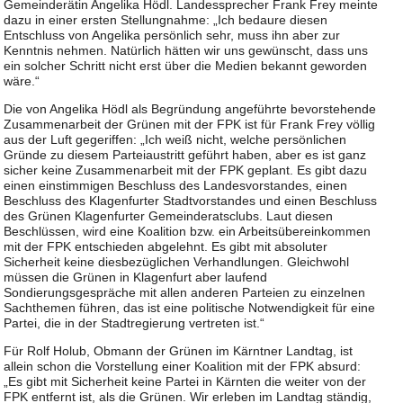
Gemeinderätin Angelika Hödl. Landessprecher Frank Frey meinte
dazu in einer ersten Stellungnahme: „Ich bedaure diesen
Entschluss von Angelika persönlich sehr, muss ihn aber zur
Kenntnis nehmen. Natürlich hätten wir uns gewünscht, dass uns
ein solcher Schritt nicht erst über die Medien bekannt geworden
wäre.“
Die von Angelika Hödl als Begründung angeführte bevorstehende
Zusammenarbeit der Grünen mit der FPK ist für Frank Frey völlig
aus der Luft gegeriffen: „Ich weiß nicht, welche persönlichen
Gründe zu diesem Parteiaustritt geführt haben, aber es ist ganz
sicher keine Zusammenarbeit mit der FPK geplant. Es gibt dazu
einen einstimmigen Beschluss des Landesvorstandes, einen
Beschluss des Klagenfurter Stadtvorstandes und einen Beschluss
des Grünen Klagenfurter Gemeinderatsclubs. Laut diesen
Beschlüssen, wird eine Koalition bzw. ein Arbeitsübereinkommen
mit der FPK entschieden abgelehnt. Es gibt mit absoluter
Sicherheit keine diesbezüglichen Verhandlungen. Gleichwohl
müssen die Grünen in Klagenfurt aber laufend
Sondierungsgespräche mit allen anderen Parteien zu einzelnen
Sachthemen führen, das ist eine politische Notwendigkeit für eine
Partei, die in der Stadtregierung vertreten ist.“
Für Rolf Holub, Obmann der Grünen im Kärntner Landtag, ist
allein schon die Vorstellung einer Koalition mit der FPK absurd:
„Es gibt mit Sicherheit keine Partei in Kärnten die weiter von der
FPK entfernt ist, als die Grünen. Wir erleben im Landtag ständig,