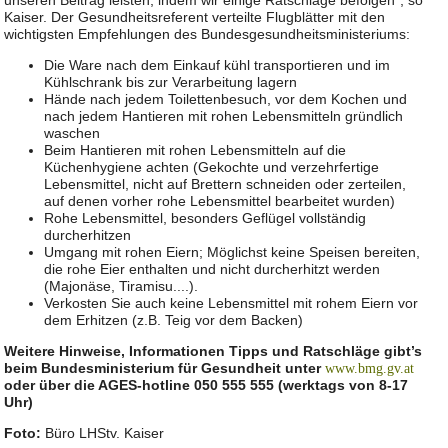
unseren Beitrag leisten, indem wir einige Ratschläge befolgen“, so
Kaiser. Der Gesundheitsreferent verteilte Flugblätter mit den
wichtigsten Empfehlungen des Bundesgesundheitsministeriums:
Die Ware nach dem Einkauf kühl transportieren und im
Kühlschrank bis zur Verarbeitung lagern
Hände nach jedem Toilettenbesuch, vor dem Kochen und
nach jedem Hantieren mit rohen Lebensmitteln gründlich
waschen
Beim Hantieren mit rohen Lebensmitteln auf die
Küchenhygiene achten (Gekochte und verzehrfertige
Lebensmittel, nicht auf Brettern schneiden oder zerteilen,
auf denen vorher rohe Lebensmittel bearbeitet wurden)
Rohe Lebensmittel, besonders Geflügel vollständig
durcherhitzen
Umgang mit rohen Eiern; Möglichst keine Speisen bereiten,
die rohe Eier enthalten und nicht durcherhitzt werden
(Majonäse, Tiramisu....).
Verkosten Sie auch keine Lebensmittel mit rohem Eiern vor
dem Erhitzen (z.B. Teig vor dem Backen)
Weitere Hinweise, Informationen Tipps und Ratschläge gibt’s
beim Bundesministerium für Gesundheit unter
www.bmg.gv.at
oder über die AGES-hotline 050 555 555 (werktags von 8-17
Uhr)
Foto:
Büro LHStv. Kaiser