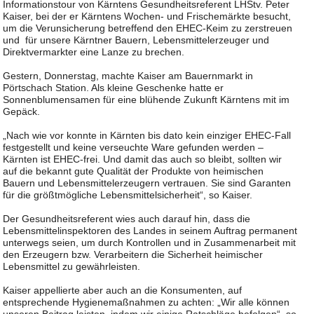
Informationstour von Kärntens Gesundheitsreferent LHStv. Peter
Kaiser, bei der er Kärntens Wochen- und Frischemärkte besucht,
um die Verunsicherung betreffend den EHEC-Keim zu zerstreuen
und für unsere Kärntner Bauern, Lebensmittelerzeuger und
Direktvermarkter eine Lanze zu brechen.
Gestern, Donnerstag, machte Kaiser am Bauernmarkt in
Pörtschach Station. Als kleine Geschenke hatte er
Sonnenblumensamen für eine blühende Zukunft Kärntens mit im
Gepäck.
„Nach wie vor konnte in Kärnten bis dato kein einziger EHEC-Fall
festgestellt und keine verseuchte Ware gefunden werden –
Kärnten ist EHEC-frei. Und damit das auch so bleibt, sollten wir
auf die bekannt gute Qualität der Produkte von heimischen
Bauern und Lebensmittelerzeugern vertrauen. Sie sind Garanten
für die größtmögliche Lebensmittelsicherheit“, so Kaiser.
Der Gesundheitsreferent wies auch darauf hin, dass die
Lebensmittelinspektoren des Landes in seinem Auftrag permanent
unterwegs seien, um durch Kontrollen und in Zusammenarbeit mit
den Erzeugern bzw. Verarbeitern die Sicherheit heimischer
Lebensmittel zu gewährleisten.
Kaiser appellierte aber auch an die Konsumenten, auf
entsprechende Hygienemaßnahmen zu achten: „Wir alle können