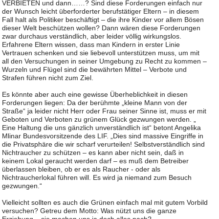
VERBIETEN und dann……? Sind diese Forderungen einfach nur
der Wunsch leicht überforderter berufstätiger Eltern – in diesem
Fall halt als Politiker beschäftigt – die ihre Kinder vor allem Bösen
dieser Welt beschützen wollen? Dann wären diese Forderungen
zwar durchaus verständlich, aber leider völlig wirkungslos.
Erfahrene Eltern wissen, dass man Kindern in erster Linie
Vertrauen schenken und sie liebevoll unterstützen muss, um mit
all den Versuchungen in seiner Umgebung zu Recht zu kommen –
Wurzeln und Flügel sind die bewährten Mittel – Verbote und
Strafen führen nicht zum Ziel.
Es könnte aber auch eine gewisse Überheblichkeit in diesen
Forderungen liegen: Da der berühmte „kleine Mann von der
Straße“ ja leider nicht Herr oder Frau seiner Sinne ist, muss er mit
Geboten und Verboten zu grünem Glück gezwungen werden. „
Eine Haltung die uns gänzlich unverständlich ist“ betont Angelika
Mlinar Bundesvorsitzende des LIF. „Dies sind massive Eingriffe in
die Privatsphäre die wir scharf verurteilen! Selbstverständlich sind
Nichtraucher zu schützen – es kann aber nicht sein, daß in
keinem Lokal geraucht werden darf – es muß dem Betreiber
überlassen bleiben, ob er es als Raucher - oder als
Nichtraucherlokal führen will. Es wird ja niemand zum Besuch
gezwungen.“
Vielleicht sollten es auch die Grünen einfach mal mit gutem Vorbild
versuchen? Getreu dem Motto: Was nützt uns die ganze