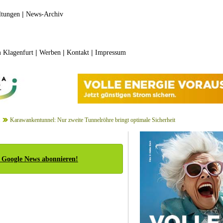
|
ltungen
News-Archiv
|
|
|
 Klagenfurt
Werben
Kontakt
Impressum
1
Karawankentunnel: Nur zweite Tunnelröhre bringt optimale Sicherheit
 Google News abonnieren!