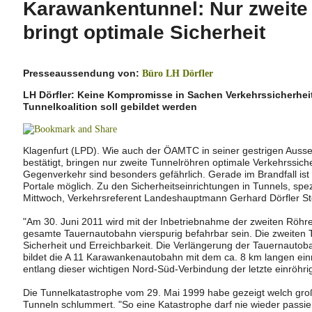
Karawankentunnel: Nur zweite
bringt optimale Sicherheit
Presseaussendung von:
Büro LH Dörfler
LH Dörfler: Keine Kompromisse in Sachen Verkehrssicherhei
Tunnelkoalition soll gebildet werden
Klagenfurt (LPD). Wie auch der ÖAMTC in seiner gestrigen Au
bestätigt, bringen nur zweite Tunnelröhren optimale Verkehrssiche
Gegenverkehr sind besonders gefährlich. Gerade im Brandfall ist 
Portale möglich. Zu den Sicherheitseinrichtungen in Tunnels, sp
Mittwoch, Verkehrsreferent Landeshauptmann Gerhard Dörfler St
"Am 30. Juni 2011 wird mit der Inbetriebnahme der zweiten Röhre
gesamte Tauernautobahn vierspurig befahrbar sein. Die zweiten 
Sicherheit und Erreichbarkeit. Die Verlängerung der Tauernauto
bildet die A 11 Karawankenautobahn mit dem ca. 8 km langen ein
entlang dieser wichtigen Nord-Süd-Verbindung der letzte einröhrig
Die Tunnelkatastrophe vom 29. Mai 1999 habe gezeigt welch groß
Tunneln schlummert. "So eine Katastrophe darf nie wieder passi