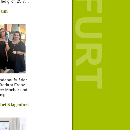
lediglich 25,7…
t um
ndenaufruf der
Stadtrat Franz
ance Mochar und
enig…
 bei Klagenfurt