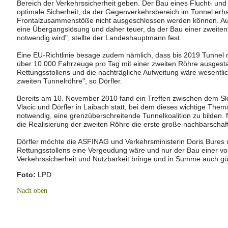
Bereich der Verkehrssicherheit geben. Der Bau eines Flucht- und R
optimale Sicherheit, da der Gegenverkehrsbereich im Tunnel erhal
Frontalzusammenstöße nicht ausgeschlossen werden können. Auß
eine Übergangslösung und daher teuer, da der Bau einer zweiten
notwendig wird", stellte der Landeshauptmann fest.
Eine EU-Richtlinie besage zudem nämlich, dass bis 2019 Tunne
über 10.000 Fahrzeuge pro Tag mit einer zweiten Röhre ausgesta
Rettungsstollens und die nachträgliche Aufweitung wäre wesentlich
zweiten Tunnelröhre", so Dörfler.
Bereits am 10. November 2010 fand ein Treffen zwischen dem Sl
Vlacic und Dörfler in Laibach statt, bei dem dieses wichtige Thema
notwendig, eine grenzüberschreitende Tunnelkoalition zu bilden. 
die Realisierung der zweiten Röhre die erste große nachbarschaftl
Dörfler möchte die ASFINAG und Verkehrsministerin Doris Bures
Rettungsstollens eine Vergeudung wäre und nur der Bau einer vo
Verkehrssicherheit und Nutzbarkeit bringe und in Summe auch gün
Foto:
LPD
Nach oben