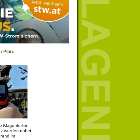
n Platz
e Klagenfurter
tz wurden dabei
rend im