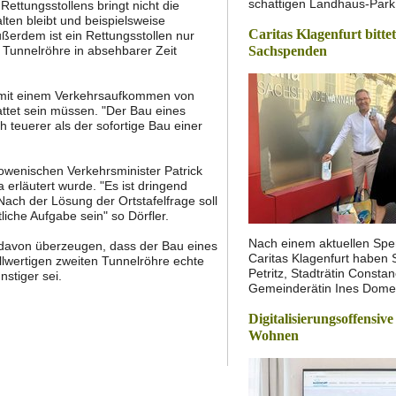
schattigen Landhaus-Park 
ettungsstollens bringt nicht die
ten bleibt und beispielsweise
Caritas Klagenfurt bitte
erdem ist ein Rettungsstollen nur
 Tunnelröhre in absehbarer Zeit
Sachspenden
l mit einem Verkehrsaufkommen von
ttet sein müssen. "Der Bau eines
 teuerer als der sofortige Bau einer
owenischen Verkehrsminister Patrick
 erläutert wurde. "Es ist dringend
Nach der Lösung der Ortstafelfrage soll
iche Aufgabe sein" so Dörfler.
Nach einem aktuellen Spe
 davon überzeugen, dass der Bau eines
Caritas Klagenfurt haben 
llwertigen zweiten Tunnelröhre echte
Petritz, Stadträtin Const
stiger sei.
Gemeinderätin Ines Dom
Digitalisierungsoffensive
Wohnen