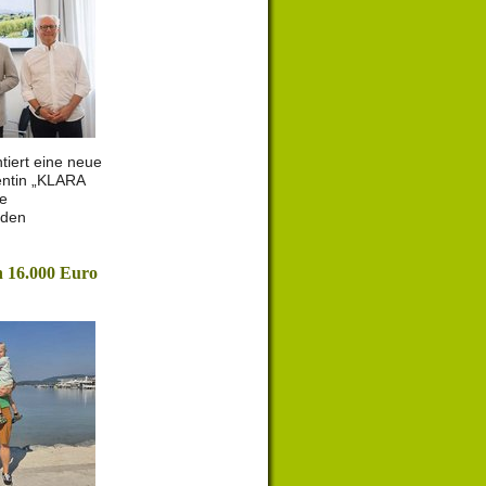
tiert eine neue
entin „KLARA
le
 den
 16.000 Euro