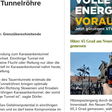
 Tunnelröhre
t- Grenzüberschreitende
Hitze: 65 Grad am Neue
gemessen
ssendung zum Karawankentunnel
rheit. Einröhrige Tunnel mit
eine Flucht oder Rettung nur über die
eziell im Karawankentunnel nahm heute,
ellung.
 des Tauerntunnels erstmals die
Tunnelröhren bringen optimale
bahn Richtung Slowenien und Kroatien
röhrigen Karawankentunnel, der somit
e Tunnel ist", sagte Dörfer.
Hitzespaziergang durch di
Innenstadt. Am Neuen Pla
es Gefahrenpotential in einröhrigen
65,1 Grad gemessen, wäh
eren und es darf keine Kompromisse im