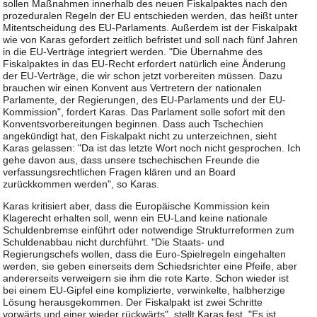
sollen Maßnahmen innerhalb des neuen Fiskalpaktes nach den
prozeduralen Regeln der EU entschieden werden, das heißt unter
Mitentscheidung des EU-Parlaments. Außerdem ist der Fiskalpakt
wie von Karas gefordert zeitlich befristet und soll nach fünf Jahren
in die EU-Verträge integriert werden. "Die Übernahme des
Fiskalpaktes in das EU-Recht erfordert natürlich eine Änderung
der EU-Verträge, die wir schon jetzt vorbereiten müssen. Dazu
brauchen wir einen Konvent aus Vertretern der nationalen
Parlamente, der Regierungen, des EU-Parlaments und der EU-
Kommission", fordert Karas. Das Parlament solle sofort mit den
Konventsvorbereitungen beginnen. Dass auch Tschechien
angekündigt hat, den Fiskalpakt nicht zu unterzeichnen, sieht
Karas gelassen: "Da ist das letzte Wort noch nicht gesprochen. Ich
gehe davon aus, dass unsere tschechischen Freunde die
verfassungsrechtlichen Fragen klären und an Board
zurückkommen werden", so Karas.
Karas kritisiert aber, dass die Europäische Kommission kein
Klagerecht erhalten soll, wenn ein EU-Land keine nationale
Schuldenbremse einführt oder notwendige Strukturreformen zum
Schuldenabbau nicht durchführt. "Die Staats- und
Regierungschefs wollen, dass die Euro-Spielregeln eingehalten
werden, sie geben einerseits dem Schiedsrichter eine Pfeife, aber
andererseits verweigern sie ihm die rote Karte. Schon wieder ist
bei einem EU-Gipfel eine komplizierte, verwinkelte, halbherzige
Lösung herausgekommen. Der Fiskalpakt ist zwei Schritte
vorwärts und einer wieder rückwärts", stellt Karas fest. "Es ist