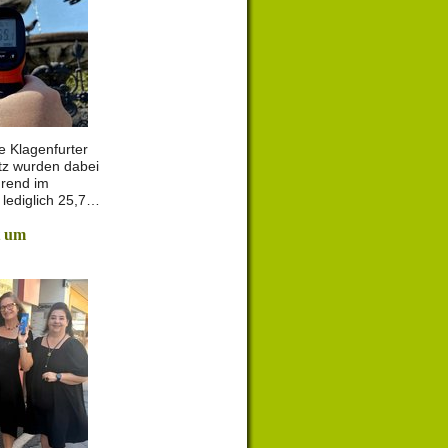
e Klagenfurter
tz wurden dabei
rend im
lediglich 25,7…
t um