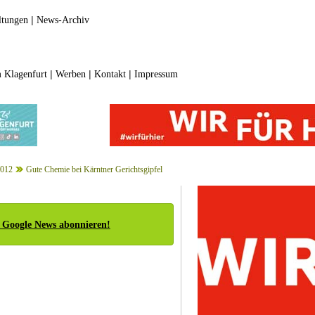
|
ltungen
News-Archiv
|
|
|
 Klagenfurt
Werben
Kontakt
Impressum
2012
Gute Chemie bei Kärntner Gerichtsgipfel
 Google News abonnieren!