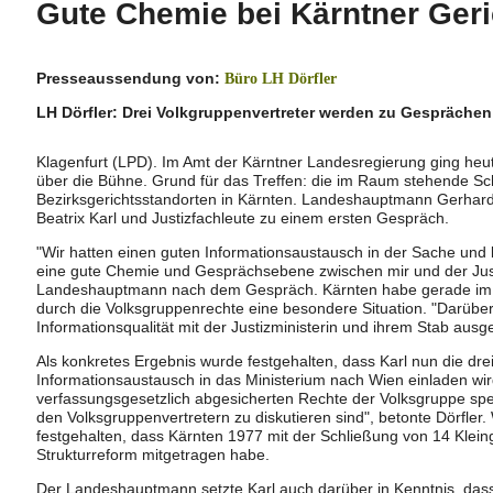
Gute Chemie bei Kärntner Geri
Presseaussendung von:
Büro LH Dörfler
LH Dörfler: Drei Volkgruppenvertreter werden zu Gespräche
Klagenfurt (LPD). Im Amt der Kärntner Landesregierung ging heute
über die Bühne. Grund für das Treffen: die im Raum stehende Sc
Bezirksgerichtsstandorten in Kärnten. Landeshauptmann Gerhard 
Beatrix Karl und Justizfachleute zu einem ersten Gespräch.
"Wir hatten einen guten Informationsaustausch in der Sache un
eine gute Chemie und Gesprächsebene zwischen mir und der Justiz
Landeshauptmann nach dem Gespräch. Kärnten habe gerade im F
durch die Volksgruppenrechte eine besondere Situation. "Darüber
Informationsqualität mit der Justizministerin und ihrem Stab ausge
Als konkretes Ergebnis wurde festgehalten, dass Karl nun die dre
Informationsaustausch in das Ministerium nach Wien einladen wird
verfassungsgesetzlich abgesicherten Rechte der Volksgruppe spez
den Volksgruppenvertretern zu diskutieren sind", betonte Dörfler
festgehalten, dass Kärnten 1977 mit der Schließung von 14 Kleing
Strukturreform mitgetragen habe.
Der Landeshauptmann setzte Karl auch darüber in Kenntnis, dass