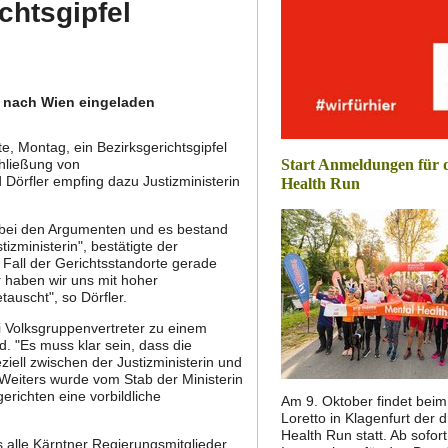
chtsgipfel
n nach Wien eingeladen
, Montag, ein Bezirksgerichtsgipfel
hließung von
Start Anmeldungen für 
Dörfler empfing dazu Justizministerin
Health Run
d bei den Argumenten und es bestand
ministerin", bestätigte der
all der Gerichtsstandorte gerade
 haben wir uns mit hoher
tauscht", so Dörfler.
i Volksgruppenvertreter zu einem
. "Es muss klar sein, dass die
iell zwischen der Justizministerin und
. Weiters wurde vom Stab der Ministerin
erichten eine vorbildliche
Am 9. Oktober findet bei
Loretto in Klagenfurt der d
Health Run statt. Ab sofor
 alle Kärntner Regierungsmitglieder