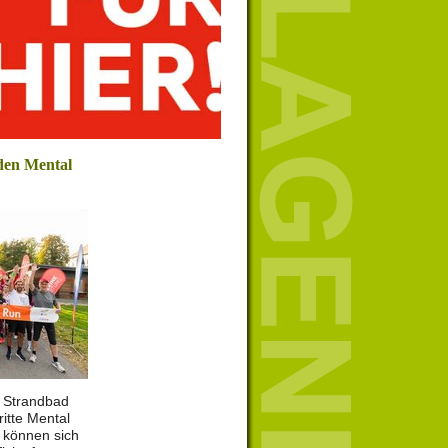
den Mental
m Strandbad
ritte Mental
t können sich