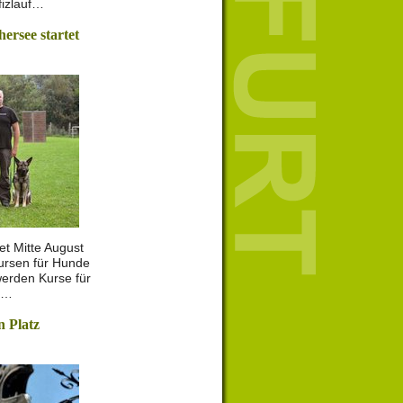
fizlauf…
rsee startet
t Mitte August
ursen für Hunde
werden Kurse für
e…
n Platz