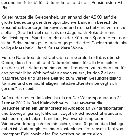
gesund im Betrieb“ für Unternehmen und den „Pensionisten-Fit-
Plan“.
Kaiser nutzte die Gelegenheit, um anhand der ASKÖ auf die
große Bedeutung der drei Sportdachverbände im bereich der
Gesundheitsvorsorge hinzuweisen und sich schützend vor sie zu
stellen: „Sport ist viel mehr als die Jagd nach Rekorden und
Bestleistungen. Sport ist mehr als der Kärntner Sportreferent darin
sieht. Seine ständigen Attacken gegen die drei Dachverbände sind
völlig widersinnig“, fand Kaiser klare Worte.
Für die Naturfreunde ist laut Obmann Gerald Loidl das oberste
Credo, dass Freizeit- und Naturerlebnisse für alle Menschen
leistbar sind. „Natur gemeinsam mit Freunden zu erleben und für
das persönliche Wohlbefinden etwas zu tun, ist das Ziel der
Naturfreunde und unsere Beitrag zum Verein Gesundheitsland
Kärnten und der nachhaltigen Initiative „Kärnten bewegt sich
gesund“, so Loidl.
Auftakt der neuen Initiative ist ein großer Wintersporttag am 21.
Jänner 2012 in Bad Kleinkirchheim. Hier erwartet die
BesucherInnen ein umfangreiches Angebot an Wintersportarten
und Bewegungsmöglichkeiten. „Egal ob Schneeschuhwandern,
Schitouren, Schialpin, Langlauf, Fotowanderung oder
Winterwanderung, ich bin mir sicher, dass für jeden das Richtige
dabei ist. Zudem gibt es einen kostenlosen Tourenschi-Test von
Intersport Eybl sowie eine Preisverlosung unter allen