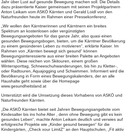
Jahr über Lust auf gesunde Bewegung machen soll. Die Details
dazu präsentierte Kaiser gemeinsam mit seinen Projektpartnern
Anton Leikam vom ASKÖ Kärnten und Gerald Loidl von den
Naturfreunden heute im Rahmen einer Pressekonferenz.
„Wir wollen den Kärntnerinnen und Kärntnern ein breites
Spektrum an kostenlosen oder vergünstigten
Bewegungsangeboten für das ganze Jahr, also quasi einen
gesunden Bewegungsbogen, bieten, um die Kärntner Bevölkerung
zu einem gesünderen Leben zu motivieren“, erklärte Kaiser. Im
Rahmen von „Kärnten bewegt sich gesund“ können
Bewegungsinteressierte aus einer breiten Palette an Angeboten
wählen. Diese reichen von Skitouren, einem großen
Wintersporttag, Schneeschuhwanderungen, bis hin zu Kletter-,
oder Radtouren, Aquajogging und Schwimmen. Informiert wird die
Bevölkerung in Form eines Bewegungskalenders, der an alle
Haushalte geht sowie über die Homepage
www.gesundheitsland.at
Unterstützt wird die Umsetzung dieses Vorhabens von ASKÖ und
Naturfreunden Kärnten.
„Die ASKÖ Kärnten bietet seit Jahren Bewegungsangebote vom
Kindesalter bis ins hohe Alter , denn ohne Bewegung gibt es kein
gesundes Leben“, machte Anton Leikam deutlich und verwies auf
erfolgreiche Projekte wie „Kinder gesund bewegen“ für die
Kindergärten, „Check xour LimitZ“ an den Hauptschulen, „Fit aktiv