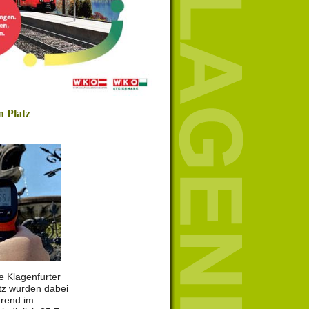
n Platz
e Klagenfurter
tz wurden dabei
rend im