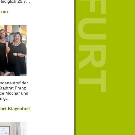
lediglich 25,7…
t um
ndenaufruf der
Stadtrat Franz
ance Mochar und
enig…
 bei Klagenfurt