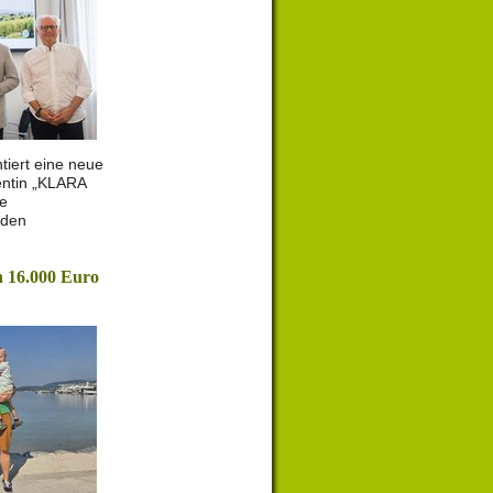
tiert eine neue
entin „KLARA
le
 den
 16.000 Euro