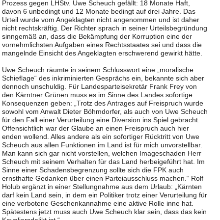
Prozess gegen LHStv. Uwe Scheuch gefällt: 18 Monate Haft,
davon 6 unbedingt und 12 Monate bedingt auf drei Jahre. Das
Urteil wurde vom Angeklagten nicht angenommen und ist daher
nicht rechtskräftig. Der Richter sprach in seiner Urteilsbegründung
sinngemäß an, dass die Bekämpfung der Korruption eine der
vornehmlichsten Aufgaben eines Rechtsstaates sei und dass die
mangelnde Einsicht des Angeklagten erschwerend gewirkt hätte.
Uwe Scheuch räumte in seinem Schlusswort eine „moralische
Schieflage“ des inkriminierten Gesprächs ein, bekannte sich aber
dennoch unschuldig. Für Landesparteisekretär Frank Frey von
den Kärntner Grünen muss es im Sinne des Landes sofortige
Konsequenzen geben: „Trotz des Antrages auf Freispruch wurde
sowohl vom Anwalt Dieter Böhmdorfer, als auch von Uwe Scheuch
für den Fall einer Verurteilung eine Diversion ins Spiel gebracht.
Offensichtlich war der Glaube an einen Freispruch auch hier
enden wollend. Alles andere als ein sofortiger Rücktritt von Uwe
Scheuch aus allen Funktionen im Land ist für mich unvorstellbar.
Man kann sich gar nicht vorstellen, welchen Imageschaden Herr
Scheuch mit seinem Verhalten für das Land herbeigeführt hat. Im
Sinne einer Schadensbegrenzung sollte sich die FPK auch
ernsthafte Gedanken über einen Parteiausschluss machen.“ Rolf
Holub ergänzt in einer Stellungnahme aus dem Urlaub: „Kärnten
darf kein Land sein, in dem ein Politiker trotz einer Verurteilung für
eine verbotene Geschenkannahme eine aktive Rolle inne hat.
Spätestens jetzt muss auch Uwe Scheuch klar sein, dass das kein