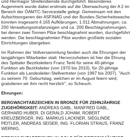
und Hermagor Streifendienste durchgeführt. Besonderes
Augenmerk wurde dabei erstmals auf die Überwachung der A 2 im
Bereich der ÖAMTC-Servicestelle gelegt. Gemeinsam mit den
Aufsichtsorganen der ASFINAG und der Bundes-Sicherheitswache
konnten insgesamt 4.165 Aufklärungen, 1.011 Abmahnungen, ca.
200 Verwaltungsstrafanzeigen und ca. 200 Beschlagnahmungen,
bei denen zwei Tonnen Pilze beschlagnahmt wurden, durchgeführt
werden. Die beschlagnahmten Pilze wurden großteils sozialen
Einrichtungen übergeben.
Im Rahmen der Vollversammlung fanden auch die Ehrungen der
langjährigen Mitarbeiter statt. Hervorzuheben ist hier die Ehrung
des Spittaler Bezirksleiters Franz Terkl für seine 40-jährige
Funktion als Bezirksleiter (von 1970 bis 2010), für 20-jährige
Funktion als Landesleiter-Stellvertreter (von 1987 bis 2007). "Auch
zu seinem 70. Geburtstag, welchen er im August feiern wird,
gratulieren wir ihm recht herzlich", so Scheuch.
Ehrungen:
BERGWACHTABZEICHEN IN BRONZE FÜR ZEHNJÄHRIGE
ZUGEHÖRIGKEIT:
ANDREAS GABL, MANFRED GABL,
GERHARD HUBER, DI GERALD JOHAM, ROBERT
KREUZBERGER, ING. MARKUS LACKNER, SIEGLINDE
PEITLER, ANDREAS SEISER, ING. FLORIAN STRAUS, FRANZ
WERNIG;