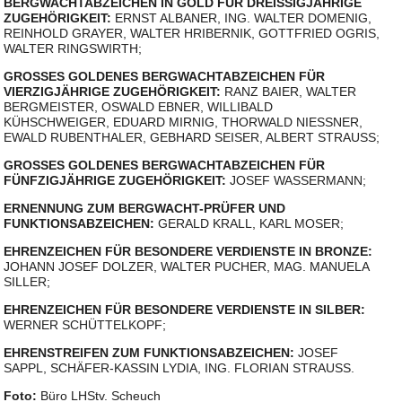
BERGWACHTABZEICHEN IN GOLD FÜR DREISSIGJÄHRIGE
ZUGEHÖRIGKEIT:
ERNST ALBANER, ING. WALTER DOMENIG,
REINHOLD GRAYER, WALTER HRIBERNIK, GOTTFRIED OGRIS,
WALTER RINGSWIRTH;
GROSSES GOLDENES BERGWACHTABZEICHEN FÜR
VIERZIGJÄHRIGE ZUGEHÖRIGKEIT:
RANZ BAIER, WALTER
BERGMEISTER, OSWALD EBNER, WILLIBALD
KÜHSCHWEIGER, EDUARD MIRNIG, THORWALD NIESSNER,
EWALD RUBENTHALER, GEBHARD SEISER, ALBERT STRAUSS;
GROSSES GOLDENES BERGWACHTABZEICHEN FÜR
FÜNFZIGJÄHRIGE ZUGEHÖRIGKEIT:
JOSEF WASSERMANN;
ERNENNUNG ZUM BERGWACHT-PRÜFER UND
FUNKTIONSABZEICHEN:
GERALD KRALL, KARL MOSER;
EHRENZEICHEN FÜR BESONDERE VERDIENSTE IN BRONZE:
JOHANN JOSEF DOLZER, WALTER PUCHER, MAG. MANUELA
SILLER;
EHRENZEICHEN FÜR BESONDERE VERDIENSTE IN SILBER:
WERNER SCHÜTTELKOPF;
EHRENSTREIFEN ZUM FUNKTIONSABZEICHEN:
JOSEF
SAPPL, SCHÄFER-KASSIN LYDIA, ING. FLORIAN STRAUSS.
Foto:
Büro LHStv. Scheuch