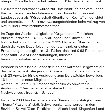
überprüft", stellte Naturschutzreferent LHStv. Uwe Scheuch fest.
Die Kärntner Bergwacht wurde zur Unterstützung der vom Lande
Kärnten zu wahrenden Interessen des Umweltschutzes mit
Landesgesetz als "Körperschaft öffentlichen Rechts" eingerichtet
und unterstützt die Bezirksverwaltungsbehörden beim Vollzug von
Natur- und Umweltschutzvorschriften.
Im Zuge der Aufsichtstätigkeit als "Organe der öffentlichen
Aufsicht" erfolgten 9.496 Aufklärungen über Umwelt- und
Naturschutzvorschriften und bei 2.325 kleineren Übertretungen,
durch die keine Dauerfolgen eingetreten sind, erfolgten
Ermahnungen. Lediglich in 131 Fällen, das sind 0,98 Prozent der
insgesamt 13.374 Beanstandungen, mussten
Verwaltungsstrafanzeigen erstattet werden.
Besonders stolz ist die Landesleitung der Kärntner Bergwacht auf
das vehemente Ansteigen von Anwärtern. Im Jahre 2009 haben
sich 23 Anwärter für die Ausbildung zum Bergwächter beworben,
16 konnten als neue Mitglieder aufgenommen und angelobt
werden. Im Jahre 2010 stehen wiederum 25 Anwärter in
Ausbildung. "Dies bedeutet eine starke Erhöhung im Bereich des
Nachwuchses", freut sich Scheuch..
Im Jahre 2009 fand eine verstärkte Überwachungstätigkeit zum
Thema "Pilzschutz" statt. Schwerpunktmäßig wurden in den
Bezirken St. Veit/Glan, Feldkirchen, Villach Land, Klagenfurt Land